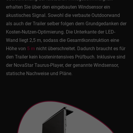
Drop us a line
erhalten Sie über den eingebauten Windsensor ein
info@yourdomain.com
akustisches Signal. Sowohl die verbaute Outdoorwand
als auch der Trailer selber folgen dem Grundgedanken der
About us
Kosten-Nutzen-Optimierung. Die Unterkante der LED-
Lorem ipsum dolor sit amet, consectetuer adipiscing
Wand liegt 2,5 m, sodass die Gesamtkonstruktion eine
elit.
Höhe von
5 m
nicht überschreitet. Dadurch braucht es für
den Trailer kein kostenintensives Prüfbuch. Inklusive sind
Aenean commodo ligula eget dolor. Aenean massa.
der NovaStar Taurus-Player, der genannte Windsensor,
Cum sociis natoque penatibus et magnis dis
parturient montes, nascetur ridiculus mus. Donec
statische Nachweise und Pläne.
quam felis, ultricies nec.