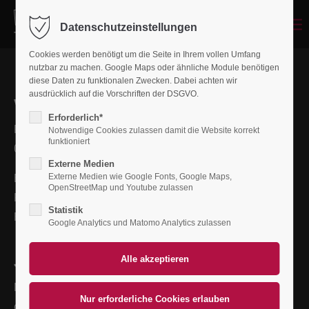
Datenschutzeinstellungen
Login
Cookies werden benötigt um die Seite in Ihrem vollen Umfang
Benutzername
nutzbar zu machen. Google Maps oder ähnliche Module benötigen
diese Daten zu funktionalen Zwecken. Dabei achten wir
ausdrücklich auf die Vorschriften der DSGVO.
VULKAN Event
Erforderlich*
Ritterstraße 8a
Passwort
Notwendige Cookies zulassen damit die Website korrekt
funktioniert
06556 Artern
Externe Medien
Email:
info@vulkanevent.de
Externe Medien wie Google Fonts, Google Maps,
OpenStreetMap und Youtube zulassen
Phone +49 3466 7403306
Anmelden
Statistik
Fax +49 3466 3644777
Google Analytics und Matomo Analytics zulassen
Register
|
Lost your password?
Jetzt bewerben!
Support
Nachdem wir Ihre Bewerbung erhalten haben, werden wir
Lorem ipsum dolor sit amet:
diese umgehend bearbeiten und uns so schnell wie