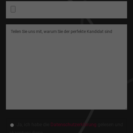
Drop us a line
info@yourdomain.com
About us
Lorem ipsum dolor sit amet, consectetuer adipiscing
elit.
Aenean commodo ligula eget dolor. Aenean massa.
Cum sociis natoque penatibus et magnis dis
parturient montes, nascetur ridiculus mus. Donec
quam felis, ultricies nec.
Ja, ich habe die
Datenschutzerklärung
gelesen und
akzeptiere diese